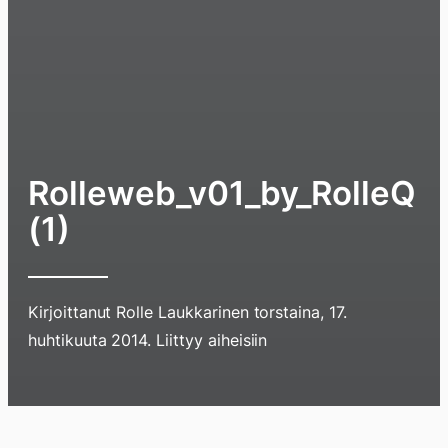
Rolleweb_v01_by_RolleQ
(1)
Kirjoittanut
Rolle Laukkarinen
torstaina, 17.
huhtikuuta 2014
. Liittyy aiheisiin
Hyppää
sisältöö
pyyhkim
Blogi
Lokikirja
Arkisto
Tietoa
Kirja
näyttöä