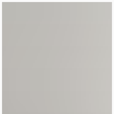
Siirry
suoraan
Rollemaa
sisältöön