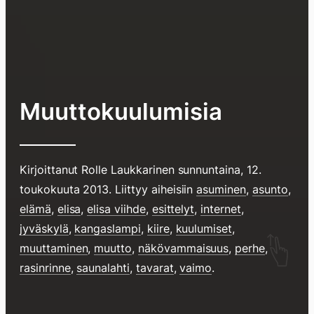
Muuttokuulumisia
Kirjoittanut
Rolle Laukkarinen
sunnuntaina, 12.
toukokuuta 2013
. Liittyy aiheisiin
asuminen
,
asunto
,
elämä
,
elisa
,
elisa viihde
,
esittelyt
,
internet
,
jyväskylä
,
kangaslampi
,
kiire
,
kuulumiset
,
Hyppää
muuttaminen
,
muutto
,
näkövammaisuus
,
perhe
,
sisältöö
rasinrinne
,
saunalahti
,
tavarat
,
vaimo
.
pyyhkim
näyttöä