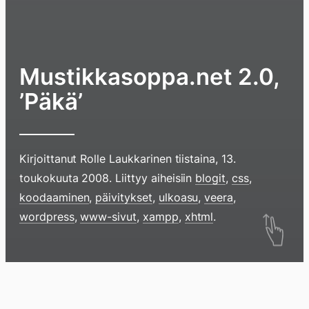
Mustikkasoppa.net 2.0,
’Päkä’
Kirjoittanut
Rolle Laukkarinen
tiistaina, 13.
toukokuuta 2008
. Liittyy aiheisiin
blogit
,
css
,
koodaaminen
,
päivitykset
,
ulkoasu
,
veera
,
Hyppää
wordpress
,
www-sivut
,
xampp
,
xhtml
.
sisältöö
pyyhkim
näyttöä
Blogi
Lokikirja
Arkisto
Tietoa
Kirja
sormell