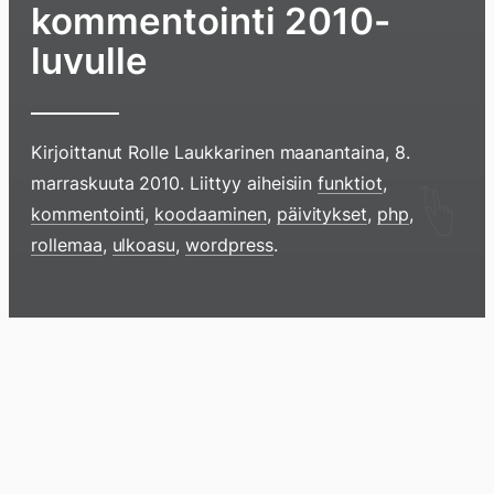
kommentointi 2010-
luvulle
Kirjoittanut
Rolle Laukkarinen
maanantaina, 8.
marraskuuta 2010
. Liittyy aiheisiin
funktiot
,
Hyppää
kommentointi
,
koodaaminen
,
päivitykset
,
php
,
sisältöö
rollemaa
,
ulkoasu
,
wordpress
.
pyyhkim
näyttöä
sormell
Blogi
Lokikirja
Arkisto
Tietoa
Kirja
ylöspäi
tai
klikkaam
tästä