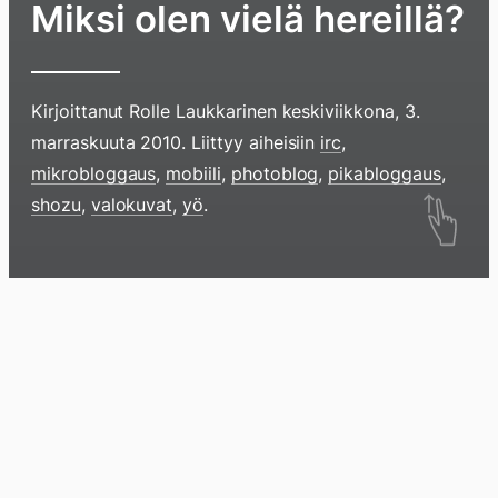
Miksi olen vielä hereillä?
Kirjoittanut
Rolle Laukkarinen
keskiviikkona, 3.
marraskuuta 2010
. Liittyy aiheisiin
irc
,
mikrobloggaus
,
mobiili
,
photoblog
,
pikabloggaus
,
Hyppää
shozu
,
valokuvat
,
yö
.
sisältöö
pyyhkim
näyttöä
Blogi
Lokikirja
Arkisto
Tietoa
Kirja
sormell
ylöspäi
tai
klikkaam
tästä