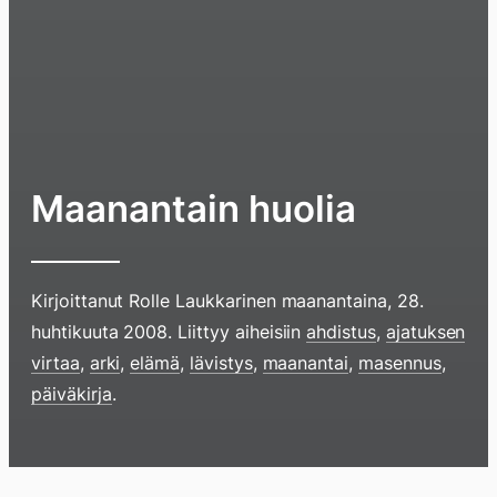
Maanantain huolia
Kirjoittanut
Rolle Laukkarinen
maanantaina, 28.
huhtikuuta 2008
. Liittyy aiheisiin
ahdistus
,
ajatuksen
virtaa
,
arki
,
elämä
,
lävistys
,
maanantai
,
masennus
,
päiväkirja
.
Hyppää
sisältöö
pyyhkim