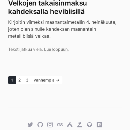
Velkojen takaisinmaksu
kahdeksalla hevibiisillä
Kirjoitin viimeksi maanantaimetallin 4. heinäkuuta,
joten olen sinulle kahdeksan maanantain
metallibiisiä velkaa.
Teksti jatkuu vielä.
Lue loppuun.
1
2
3
vanhempia →
Twitter
GitHub
Twitter
Last.fm
Untappd
Retro
Overwatch
Rawg.io