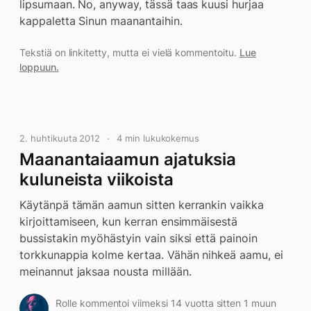
lipsumaan. No, anyway, tässä taas kuusi hurjaa
kappaletta Sinun maanantaihin.
Tekstiä on linkitetty, mutta ei vielä kommentoitu.
Lue
loppuun.
2. huhtikuuta 2012
4 min lukukokemus
Maanantaiaamun ajatuksia
kuluneista viikoista
Käytänpä tämän aamun sitten kerrankin vaikka
kirjoittamiseen, kun kerran ensimmäisestä
bussistakin myöhästyin vain siksi että painoin
torkkunappia kolme kertaa. Vähän nihkeä aamu, ei
meinannut jaksaa nousta millään.
Rolle kommentoi viimeksi 14 vuotta sitten 1 muun