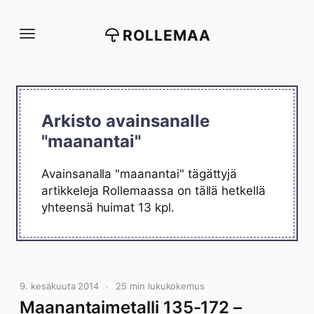
Siirry
suoraan
ROLLEMAA
sisältöön
Arkisto avainsanalle
"maanantai"
Avainsanalla "maanantai" tägättyjä
artikkeleja Rollemaassa on tällä hetkellä
yhteensä huimat 13 kpl.
9. kesäkuuta 2014
25 min lukukokemus
Maanantaimetalli 135-172 –