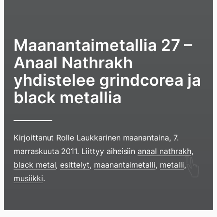
Maanantaimetallia 27 –
Anaal Nathrakh
yhdistelee grindcorea ja
black metallia
Kirjoittanut
Rolle Laukkarinen
maanantaina, 7.
marraskuuta 2011
. Liittyy aiheisiin
anaal nathrakh
,
Hyppää
black metal
,
esittelyt
,
maanantaimetalli
,
metalli
,
sisältöö
musiikki
.
pyyhkim
näyttöä