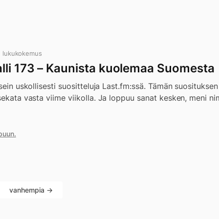
n lukukokemus
li 173 – Kaunista kuolemaa Suomesta
sein uskollisesti suositteluja Last.fm:ssä. Tämän suosituksen
ekata vasta viime viikolla. Ja loppuu sanat kesken, meni nimi
puun.
vanhempia →