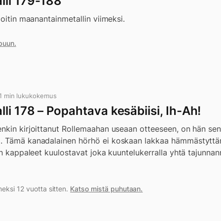
li 179-188
joitin maanantainmetallin viimeksi.
puun.
 1 min lukukokemus
i 178 – Popahtava kesäbiisi, Ih-Ah!
nkin kirjoittanut Rollemaahan useaan otteeseen, on hän sen 
. Tämä kanadalainen hörhö ei koskaan lakkaa hämmästytt
in kappaleet kuulostavat joka kuuntelukerralla yhtä tajunnan
eksi 12 vuotta sitten.
Katso mistä puhutaan.