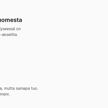
Suomesta
 Kyseessä on
akselilta.
aa, mutta samapa tuo.
 meni.