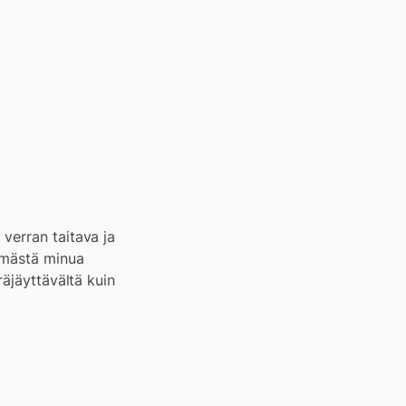
verran taitava ja
ämästä minua
räjäyttävältä kuin