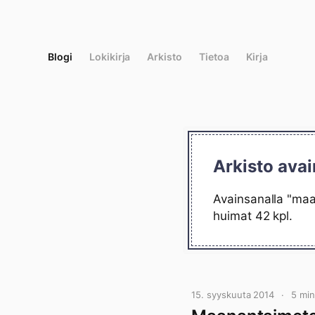
Siirry
suoraan
sisältöön
Blogi
Lokikirja
Arkisto
Tietoa
Kirja
Arkisto avai
Avainsanalla "maan
huimat 42 kpl.
15. syyskuuta 2014
5 mi