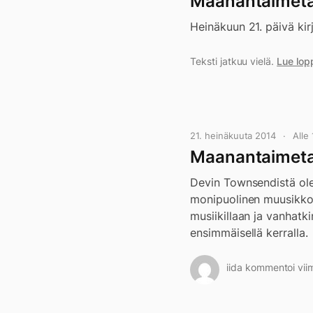
Maanantaimetal
Heinäkuun 21. päivä kir
Teksti jatkuu vielä.
Lue lop
21. heinäkuuta 2014
Alle
Maanantaimetall
Devin Townsendistä ole
monipuolinen muusikko
musiikillaan ja vanhatk
ensimmäisellä kerralla.
iida kommentoi viim