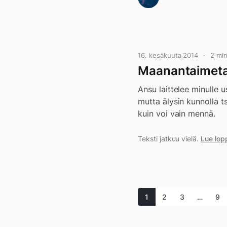
16. kesäkuuta 2014
2 mi
Maanantaimetal
Ansu laittelee minulle u
mutta älysin kunnolla ts
kuin voi vain mennä.
Teksti jatkuu vielä.
Lue lop
1
2
3
…
9