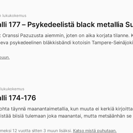
n lukukokemus
li 177 – Psykedeelistä black metallia 
t Oranssi Pazuzusta aiemmin, joten on aika korjata tilanne.
leva psykedeelinen bläkkisbändi kotoisin Tampere-Seinäjoki-
puun.
 lukukokemus
li 174-176
ohta täynnä maanantaimetallia, kun muuta ei kerkiä kirjoitt
 pistää biisiä tulemaan joka maanantai, mutta metsäänhän se
meksi 12 vuotta sitten 3 muun lisäksi.
Katso mistä puhutaan.