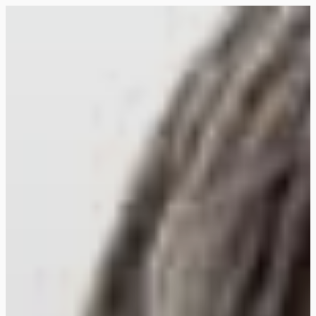
Siirry
suoraan
Rollemaa
sisältöön