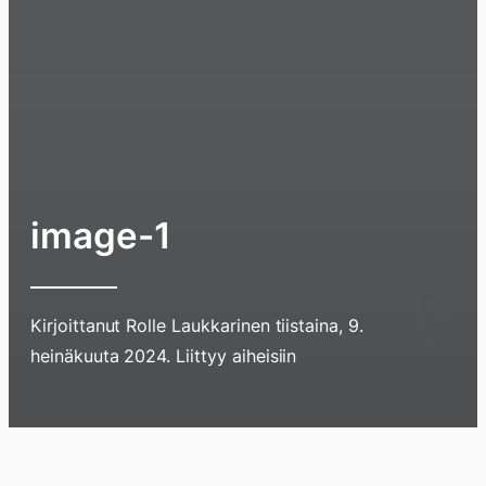
image-1
Kirjoittanut
Rolle Laukkarinen
tiistaina, 9.
heinäkuuta 2024
. Liittyy aiheisiin
Hyppää
sisältöö
pyyhkim
Blogi
Lokikirja
Arkisto
Tietoa
Kirja
näyttöä