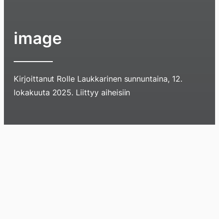
image
Kirjoittanut
Rolle Laukkarinen
sunnuntaina, 12.
lokakuuta 2025
. Liittyy aiheisiin
Hyppää
sisältöö
pyyhkim
Blogi
Lokikirja
Arkisto
Tietoa
Kirja
näyttöä
sormell
ylöspäi
tai
klikkaam
tästä