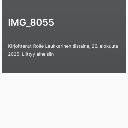
IMG_8055
Hyppää
Kirjoittanut
Rolle Laukkarinen
tiistaina, 26. elokuuta
sisältöö
2025
. Liittyy aiheisiin
pyyhkim
näyttöä
sormell
Blogi
Lokikirja
Arkisto
Tietoa
Kirja
ylöspäi
tai
klikkaam
tästä