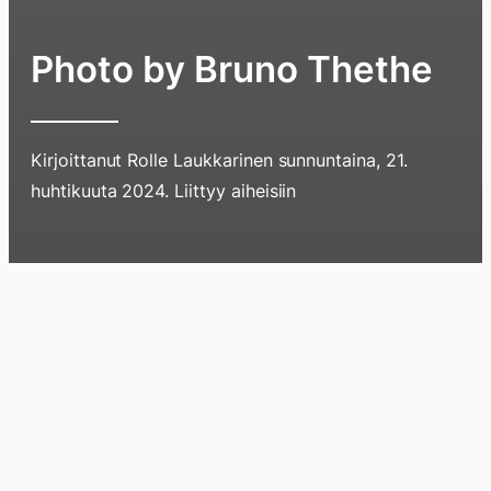
Photo by Bruno Thethe
Kirjoittanut
Rolle Laukkarinen
sunnuntaina, 21.
huhtikuuta 2024
. Liittyy aiheisiin
Hyppää
sisältöö
pyyhkim
näyttöä
Blogi
Lokikirja
Arkisto
Tietoa
Kirja
sormell
ylöspäi
tai
klikkaam
tästä