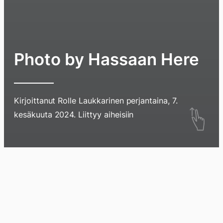
Photo by Hassaan Here
Kirjoittanut
Rolle Laukkarinen
perjantaina, 7.
Hyppää
kesäkuuta 2024
. Liittyy aiheisiin
sisältöö
pyyhkim
näyttöä
Blogi
Lokikirja
Arkisto
Tietoa
Kirja
sormell
ylöspäi
tai
klikkaam