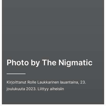
Photo by The Nigmatic
Kirjoittanut
Rolle Laukkarinen
lauantaina, 23.
Hyppää
joulukuuta 2023
. Liittyy aiheisiin
sisältöö
pyyhkim