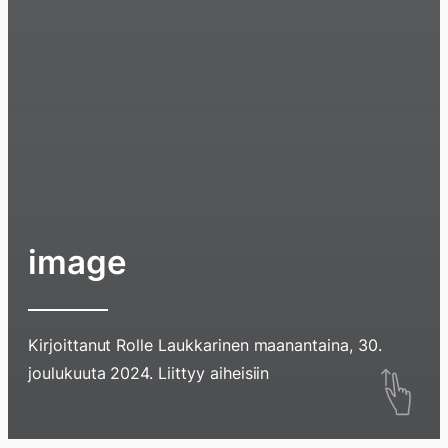
image
Kirjoittanut
Rolle Laukkarinen
maanantaina, 30.
Hyppää
joulukuuta 2024
. Liittyy aiheisiin
sisältöö
pyyhkim