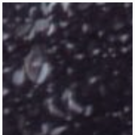
Siirry
suoraan
Rollemaa
sisältöön