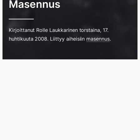
Masennus
Kirjoittanut
Rolle Laukkarinen
torstaina, 17.
Hyppää
huhtikuuta 2008
. Liittyy aiheisiin
masennus
.
sisältöö
pyyhkim
näyttöä
sormell
Blogi
Lokikirja
Arkisto
Tietoa
Kirja
ylöspäi
tai
klikkaam
tästä
Arkistomatskua