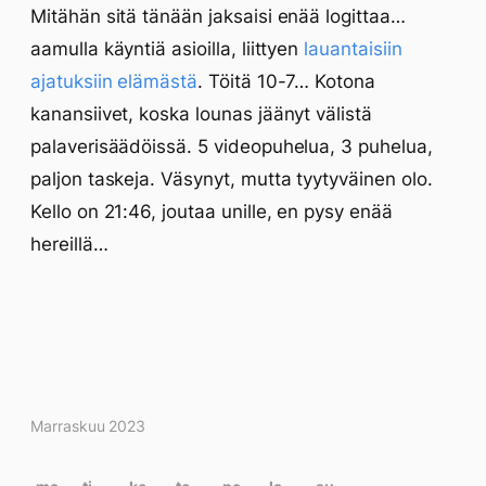
Mitähän sitä tänään jaksaisi enää logittaa…
aamulla käyntiä asioilla, liittyen
lauantaisiin
ajatuksiin elämästä
. Töitä 10-7… Kotona
kanansiivet, koska lounas jäänyt välistä
palaverisäädöissä. 5 videopuhelua, 3 puhelua,
paljon taskeja. Väsynyt, mutta tyytyväinen olo.
Kello on 21:46, joutaa unille, en pysy enää
hereillä…
Kirjoitukset
Marraskuu 2023
kalenterissa