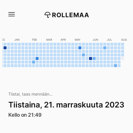
Siirry
suoraan
ROLLEMAA
sisältöön
DEC
JAN
FEB
MAR
APR
MAY
JUN
JUL
AUG
Tiistai, taas mennään…
Tiistaina, 21. marraskuuta 2023
Kello on 21:49