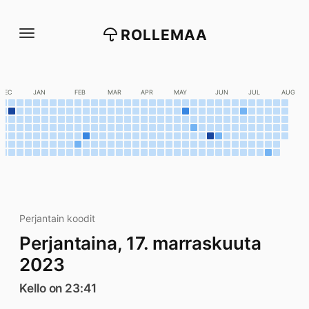
Siirry
suoraan
ROLLEMAA
sisältöön
DEC
JAN
FEB
MAR
APR
MAY
JUN
JUL
AUG
Perjantain koodit
Perjantaina, 17. marraskuuta
2023
Kello on 23:41