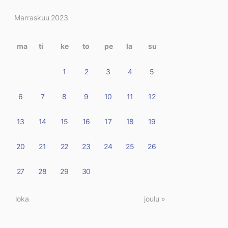
Kirjoitukset
Marraskuu 2023
kalenterissa
ma
ti
ke
to
pe
la
su
1
2
3
4
5
6
7
8
9
10
11
12
13
14
15
16
17
18
19
20
21
22
23
24
25
26
27
28
29
30
« loka
joulu »