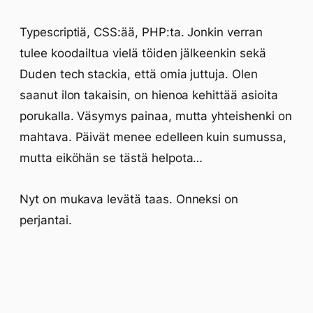
Typescriptiä, CSS:ää, PHP:ta. Jonkin verran
tulee koodailtua vielä töiden jälkeenkin sekä
Duden tech stackia, että omia juttuja. Olen
saanut ilon takaisin, on hienoa kehittää asioita
porukalla. Väsymys painaa, mutta yhteishenki on
mahtava. Päivät menee edelleen kuin sumussa,
mutta eiköhän se tästä helpota…
Nyt on mukava levätä taas. Onneksi on
perjantai.