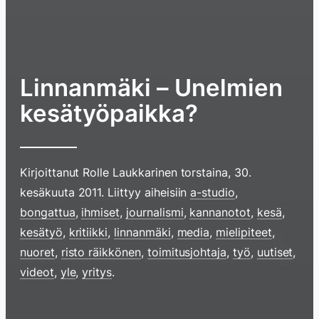
Linnanmäki – Unelmien
kesätyöpaikka?
Kirjoittanut
Rolle Laukkarinen
torstaina, 30.
kesäkuuta 2011
. Liittyy aiheisiin
a-studio
,
bongattua
,
ihmiset
,
journalismi
,
kannanotot
,
kesä
,
kesätyö
,
kritiikki
,
linnanmäki
,
media
,
mielipiteet
,
nuoret
,
risto räikkönen
,
toimitusjohtaja
,
työ
,
uutiset
,
videot
,
yle
,
yritys
.
Hyppää
sisältöö