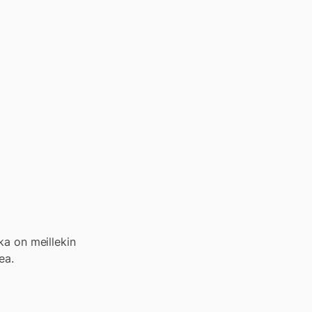
oka on meillekin
ea.