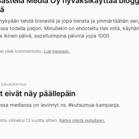
 Bastella Media Oy hyväksikäyttää blogg
lä
 nykyään tehdä bisnestä ja jopa tienata ja ymmärtäähän s
sa todella paljon. Minullekin on ehdoteltu ties mitä, käyhä
 ikinen päivä, suosituimpina päivinä jopa 1000.
a ei vielä kommentoitu.
Lue loppuun.
n lukukokemus
t eivät näy päällepäin
sessa mediassa on levinnyt ns. #kutsumua-kampanja.
i viimeksi 12 vuotta sitten.
Katso mistä puhutaan.