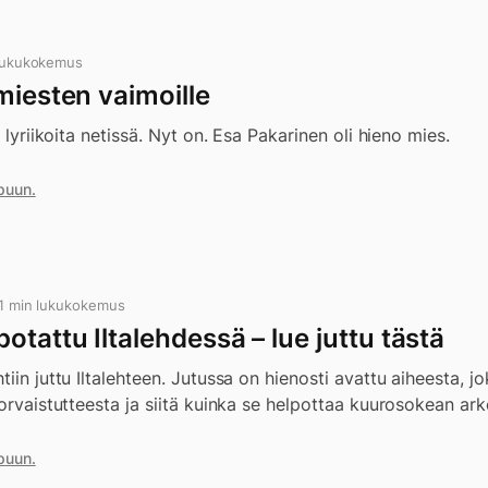
lukukokemus
miesten vaimoille
t lyriikoita netissä. Nyt on. Esa Pakarinen oli hieno mies.
puun.
 1 min lukukokemus
otattu Iltalehdessä – lue juttu tästä
iin juttu Iltalehteen. Jutussa on hienosti avattu aiheesta, j
korvaistutteesta ja siitä kuinka se helpottaa kuurosokean ark
puun.