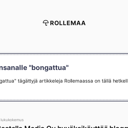
ROLLEMAA
nsanalle "bongattua"
attua" tägättyjä artikkeleja Rollemaassa on tällä hetkel
 lukukokemus