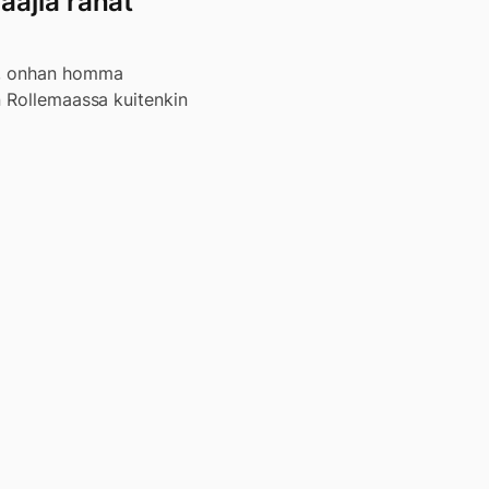
aajia rahat
en, onhan homma
n Rollemaassa kuitenkin