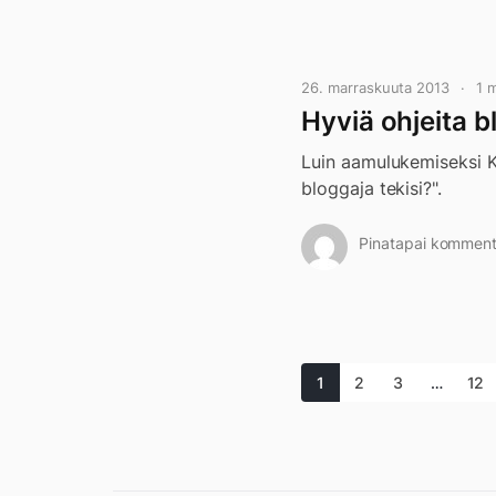
26. marraskuuta 2013
1 
Hyviä ohjeita 
Luin aamulukemiseksi Ka
bloggaja tekisi?".
Pinatapai kommento
1
2
3
…
12