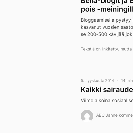
Bella-blogit ja
pois -meiningil
Bloggaamisella pystyy
kasvanut vuosien saatos
se 200-500 kävijää joka
Tekstiä on linkitetty, mutt
5. syyskuuta 2014
14 mi
Kaikki sairaude
Viime aikoina sosiaali
ABC Janne kommento