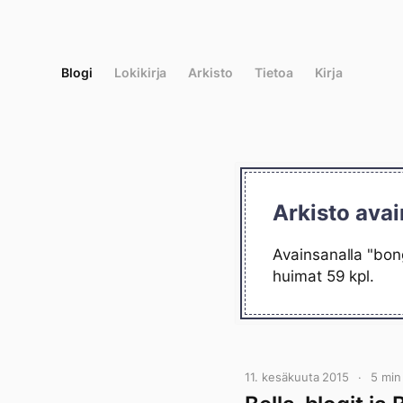
Siirry
suoraan
sisältöön
Blogi
Lokikirja
Arkisto
Tietoa
Kirja
Arkisto avai
Avainsanalla "bong
huimat 59 kpl.
11. kesäkuuta 2015
5 min