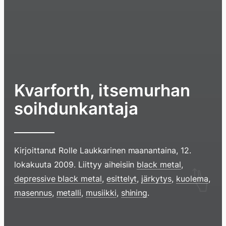
Kvarforth, itsemurhan
soihdunkantaja
Kirjoittanut
Rolle Laukkarinen
maanantaina, 12.
lokakuuta 2009
. Liittyy aiheisiin
black metal
,
Hyppää
depressive black metal
,
esittelyt
,
järkytys
,
kuolema
,
sisältöö
masennus
,
metalli
,
musiikki
,
shining
.
pyyhkim
näyttöä