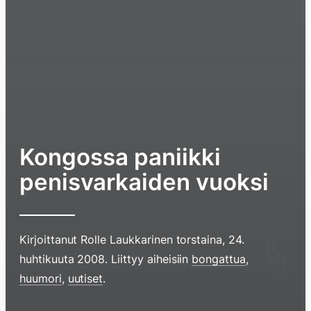
Kongossa paniikki
penisvarkaiden vuoksi
Kirjoittanut
Rolle Laukkarinen
torstaina, 24.
Hyppää
huhtikuuta 2008
. Liittyy aiheisiin
bongattua
,
sisältöö
huumori
,
uutiset
.
pyyhkim