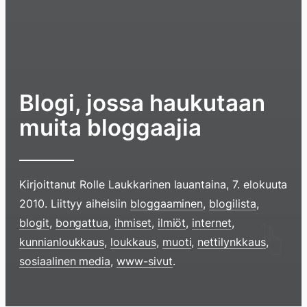
Blogi, jossa haukutaan
muita bloggaajia
Kirjoittanut
Rolle Laukkarinen
lauantaina, 7. elokuuta
2010
. Liittyy aiheisiin
bloggaaminen
,
blogilista
,
blogit
,
bongattua
,
ihmiset
,
ilmiöt
,
internet
,
kunnianloukkaus
,
loukkaus
,
muoti
,
nettilynkkaus
,
sosiaalinen media
,
www-sivut
.
Hyppää
sisältöö