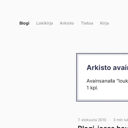
Siirry
suoraan
sisältöön
Blogi
Lokikirja
Arkisto
Tietoa
Kirja
Arkisto avai
Avainsanalla "louk
1 kpl.
7. elokuuta 2010
3 min l