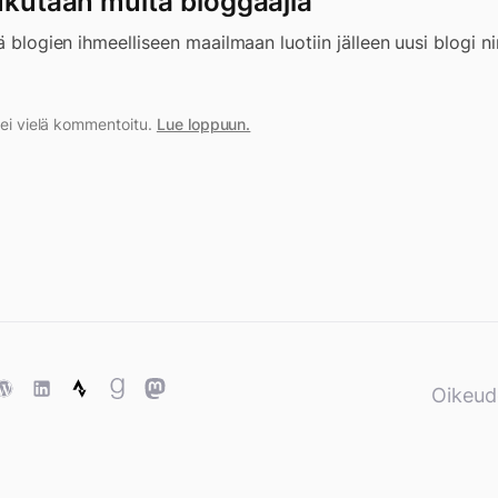
ukutaan muita bloggaajia
ä blogien ihmeelliseen maailmaan luotiin jälleen uusi blogi n
a ei vielä kommentoitu.
Lue loppuun.
ase
WordPress
WordPress
Strava
Goodreads
Mastodon
Oikeud