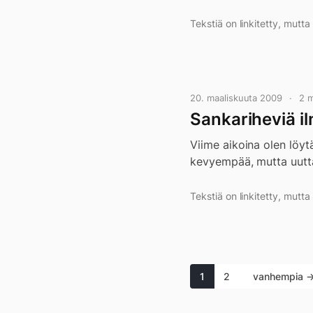
Tekstiä on linkitetty, mutt
20. maaliskuuta 2009
2 
Sankariheviä i
Viime aikoina olen löytä
kevyempää, mutta uutt
Tekstiä on linkitetty, mutt
1
2
vanhempia 