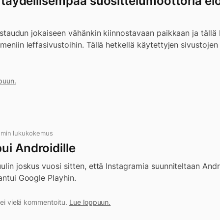
– täydellisempää suosittelumoottoria el
 listaudun jokaiseen vähänkin kiinnostavaan paikkaan ja tällä 
meniin leffasivustoihin. Tällä hetkellä käytettyjen sivustojen 
puun.
1 min lukukokemus
ui Androidille
ulin joskus vuosi sitten, että Instagramia suunniteltaan Andro
aantui Google Playhin.
a ei vielä kommentoitu.
Lue loppuun.