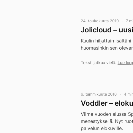
24. toukokuuta 2010
7 m
Jolicloud – uus
Kuulin hiljattain isältä
huomasinkin sen olevan
Teksti jatkuu vielä.
Lue lop
6. tammikuuta 2010
4 mi
Voddler – eloku
Viime vuoden alussa Spo
menestyksellä. Nyt ruots
palvelun elokuville.