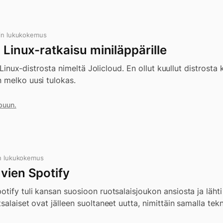
in lukukokemus
i Linux-ratkaisu miniläppärille
ni Linux-distrosta nimeltä Jolicloud. En ollut kuullut distrost
 melko uusi tulokas.
puun.
n lukukokemus
vien Spotify
tify tuli kansan suosioon ruotsalaisjoukon ansiosta ja lähti
alaiset ovat jälleen suoltaneet uutta, nimittäin samalla tekn