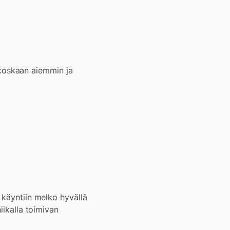
a koskaan aiemmin ja
 käyntiin melko hyvällä
iikalla toimivan