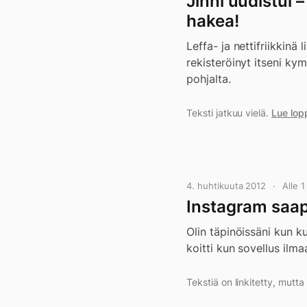
Jinni uudistui 
hakea!
Leffa- ja nettifriikkinä
rekisteröinyt itseni kym
pohjalta.
Teksti jatkuu vielä.
Lue lop
4. huhtikuuta 2012
Alle 
Instagram saap
Olin täpinöissäni kun ku
koitti kun sovellus ilm
Tekstiä on linkitetty, mutt