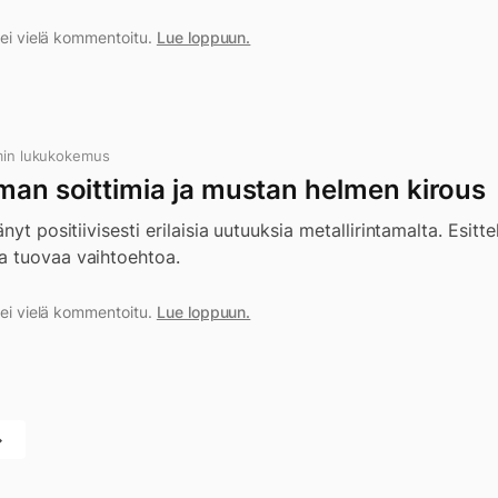
a ei vielä kommentoitu.
Lue loppuun.
min lukukokemus
lman soittimia ja mustan helmen kirous
nyt positiivisesti erilaisia uutuuksia metallirintamalta. Esitte
a tuovaa vaihtoehtoa.
a ei vielä kommentoitu.
Lue loppuun.
→