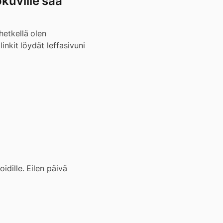
okuville saa
hetkellä olen
linkit löydät leffasivuni
idille. Eilen päivä