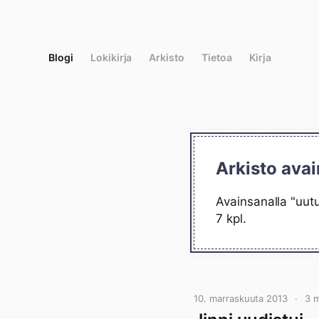
Siirry
suoraan
sisältöön
Blogi
Lokikirja
Arkisto
Tietoa
Kirja
Arkisto avai
Avainsanalla "uutu
7 kpl.
10. marraskuuta 2013
3 