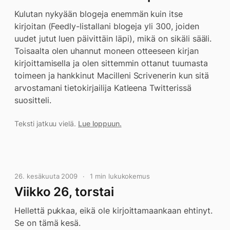
Kulutan nykyään blogeja enemmän kuin itse
kirjoitan (Feedly-listallani blogeja yli 300, joiden
uudet jutut luen päivittäin läpi), mikä on sikäli sääli.
Toisaalta olen uhannut moneen otteeseen kirjan
kirjoittamisella ja olen sittemmin ottanut tuumasta
toimeen ja hankkinut Macilleni Scrivenerin kun sitä
arvostamani tietokirjailija Katleena Twitterissä
suositteli.
Teksti jatkuu vielä.
Lue loppuun.
26. kesäkuuta 2009
1 min lukukokemus
Viikko 26, torstai
Hellettä pukkaa, eikä ole kirjoittamaankaan ehtinyt.
Se on tämä kesä.