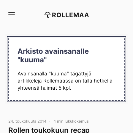
Siirry
suoraan
ROLLEMAA
sisältöön
Arkisto avainsanalle
"kuuma"
Avainsanalla "kuuma" tägättyjä
artikkeleja Rollemaassa on tällä hetkellä
yhteensä huimat 5 kpl.
24. toukokuuta 2014
4 min lukukokemus
Rollen toukokuun recap