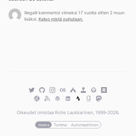
illegalll kommentoi viimeksi 17 vuotta sitten 2 muun
lisäksi.
Katso mistä puhutaan.
Twitter
GitHub
Twitter
Last.fm
Untappd
Retro
Overwatch
Rawg.io
Achievements
Trakt
Keybase
WordPress
WordPress
Strava
Goodreads
Mastodon
Oikeudet omistaa Rolle Laukkarinen, 1999-2026.
Vaalea
Tumma
Automaattinen