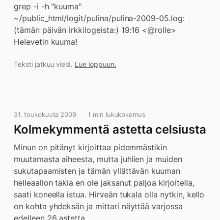
grep -i -h "kuuma"
~/public_html/logit/pulina/pulina-2009-05.log:
(tämän päivän irkkilogeista:) 19:16 <@rolle>
Helevetin kuuma!
Teksti jatkuu vielä.
Lue loppuun.
31. toukokuuta 2009
1 min lukukokemus
Kolmekymmentä astetta celsiusta
Minun on pitänyt kirjoittaa pidemmästikin
muutamasta aiheesta, mutta juhlien ja muiden
sukutapaamisten ja tämän yllättävän kuuman
helleaallon takia en ole jaksanut paljoa kirjoitella,
saati koneella istua. Hirveän tukala olla nytkin, kello
on kohta yhdeksän ja mittari näyttää varjossa
edelleen 26 astetta.