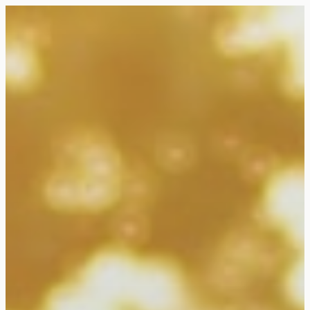
Siirry
suoraan
Rollemaa
sisältöön