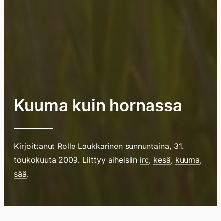
Kuuma kuin hornassa
Kirjoittanut
Rolle Laukkarinen
sunnuntaina, 31.
Hyppää
toukokuuta 2009
. Liittyy aiheisiin
irc
,
kesä
,
kuuma
,
sää
.
sisältöö
pyyhkim
näyttöä
sormell