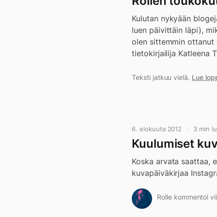
Rollen toukoku
Kulutan nykyään blogeja
luen päivittäin läpi), m
olen sittemmin ottanut 
tietokirjailija Katleena T
Teksti jatkuu vielä.
Lue lop
6. elokuuta 2012
3 min 
Kuulumiset kuv
Koska arvata saattaa, e
kuvapäiväkirjaa Instagr
Rolle kommentoi vii