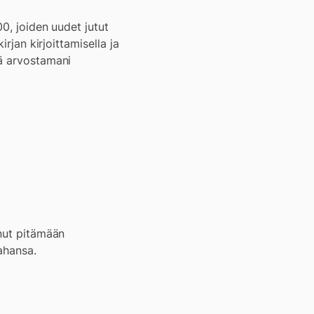
00, joiden uudet jutut
rjan kirjoittamisella ja
tä arvostamani
anut pitämään
ahansa.