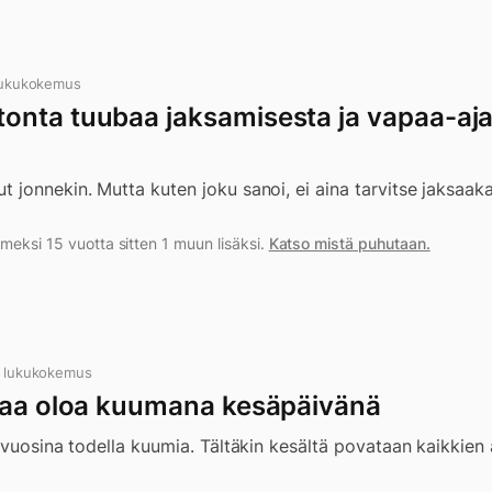
lukukokemus
nta tuubaa jaksamisesta ja vapaa-aj
jonnekin. Mutta kuten joku sanoi, ei aina tarvitse jaksaak
meksi 15 vuotta sitten 1 muun lisäksi.
Katso mistä puhutaan.
n lukukokemus
taa oloa kuumana kesäpäivänä
 vuosina todella kuumia. Tältäkin kesältä povataan kaikkien