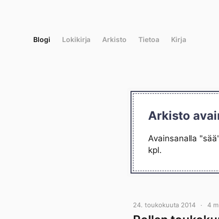
Siirry
suoraan
sisältöön
Blogi
Lokikirja
Arkisto
Tietoa
Kirja
Arkisto avai
Avainsanalla "sää"
kpl.
24. toukokuuta 2014
4 m