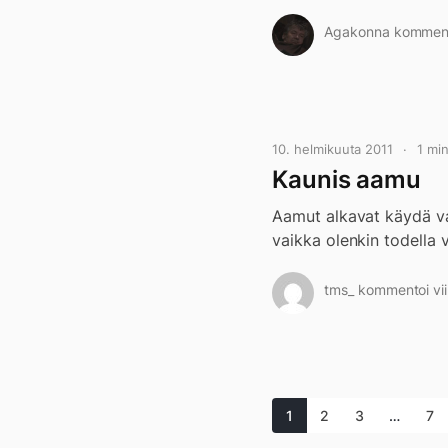
Agakonna kommentoi
10. helmikuuta 2011
1 mi
Kaunis aamu
Aamut alkavat käydä v
vaikka olenkin todella 
tms_ kommentoi vii
1
2
3
…
7