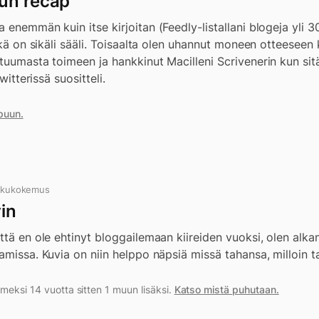
un recap
 enemmän kuin itse kirjoitan (Feedly-listallani blogeja yli 3
ikä on sikäli sääli. Toisaalta olen uhannut moneen otteeseen ki
tuumasta toimeen ja hankkinut Macilleni Scrivenerin kun si
witterissä suositteli.
puun.
lukukokemus
in
ttä en ole ehtinyt bloggailemaan kiireiden vuoksi, olen alk
amissa. Kuvia on niin helppo näpsiä missä tahansa, milloin t
meksi 14 vuotta sitten 1 muun lisäksi.
Katso mistä puhutaan.