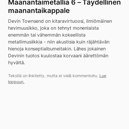
Maanantaimetallia 6 – Täydellinen
maanantaikappale
Devin Townsend on kitaravirtuoosi, ilmiömäinen
hevimuusikko, joka on tehnyt monenlaista
enemmän tai vähemmän kokeellista
metallimusiikkia - niin akustisia kuin räjähtävän
hienoja konseptialbumeitakin. Lähes jokainen
Devinin tuotos kuulostaa korvaani äärettömän
hyvältä.
Tekstiä on linkitetty, mutta ei vielä kommentoitu.
Lue
loppuun.