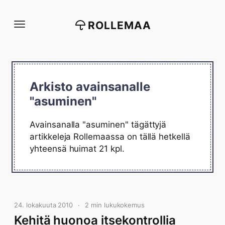
Siirry
suoraan
ROLLEMAA
sisältöön
Arkisto avainsanalle
"asuminen"
Avainsanalla "asuminen" tägättyjä
artikkeleja Rollemaassa on tällä hetkellä
yhteensä huimat 21 kpl.
24. lokakuuta 2010
2 min lukukokemus
Kehitä huonoa itsekontrollia