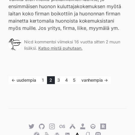
ensimmäisen huonon kuluttajakokemuksen myötä
laitan koko firman boikottiin ja huononnan firman
mainetta kertomalla huonoista kokemuksistani
myös muille. Jos yritys, firma, liike, myymälä ym.
Nicd kommentoi viimeksi 16 vuotta sitten 2 muun
lisäksi.
Katso mistä puhutaan.
← uudempia
1
2
3
4
5
vanhempia →
Twitter
GitHub
Twitter
Last.fm
Untappd
Retro
Overwatch
Rawg.io
Achievements
Trakt
Keybase
WordPress
WordPress
Strava
Goodreads
Mastodon