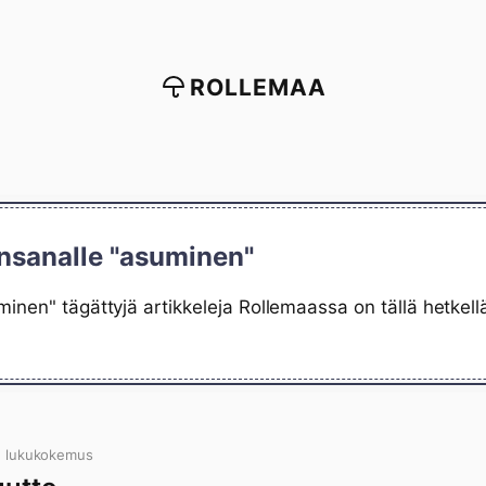
ROLLEMAA
insanalle "asuminen"
minen" tägättyjä artikkeleja Rollemaassa on tällä hetkel
n lukukokemus