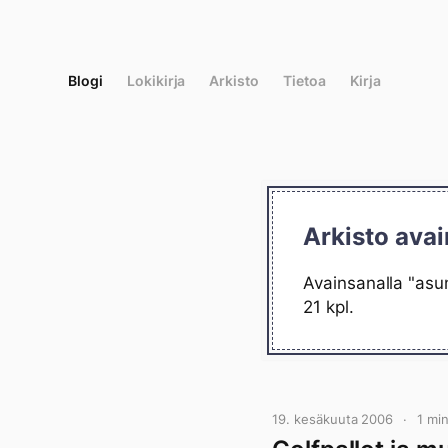
Siirry
suoraan
sisältöön
Blogi
Lokikirja
Arkisto
Tietoa
Kirja
Arkisto ava
Avainsanalla "asu
21 kpl.
19. kesäkuuta 2006
1 mi