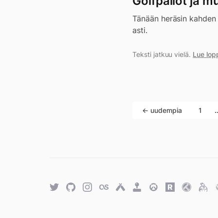
Golfpallot ja m
Tänään heräsin kahden jä
asti.
Teksti jatkuu vielä.
Lue lop
← uudempia
1
Twitter
GitHub
Twitter
Last.fm
Untappd
Retro
Overwatch
Rawg.io
Trakt
Keyb
Achievements