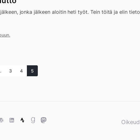
uutto
lkeen, jonka jälkeen aloitin heti työt. Tein töitä ja elin ti
puun.
…
3
4
5
ase
WordPress
WordPress
Strava
Goodreads
Mastodon
Oikeud