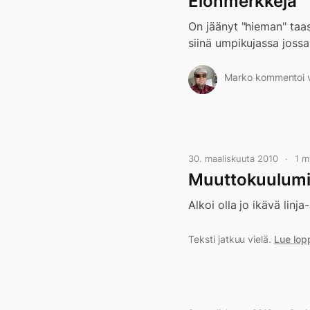
Elonmerkkejä
On jäänyt "hieman" taas 
siinä umpikujassa joss
Marko kommentoi vi
30. maaliskuuta 2010
1 m
Muuttokuulumis
Alkoi olla jo ikävä linj
Teksti jatkuu vielä.
Lue lop