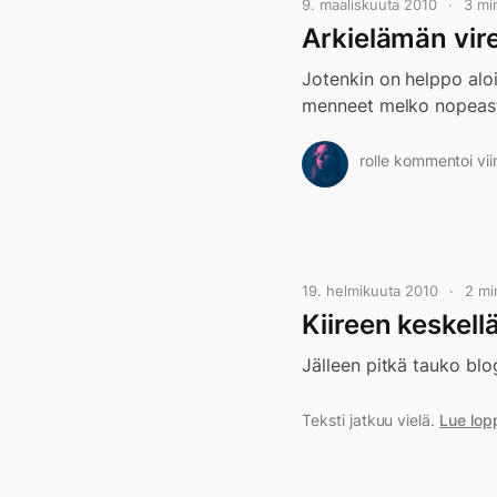
9. maaliskuuta 2010
3 mi
Arkielämän vir
Jotenkin on helppo aloit
menneet melko nopeasti 
rolle kommentoi vii
19. helmikuuta 2010
2 mi
Kiireen keskell
Jälleen pitkä tauko blo
Teksti jatkuu vielä.
Lue lop