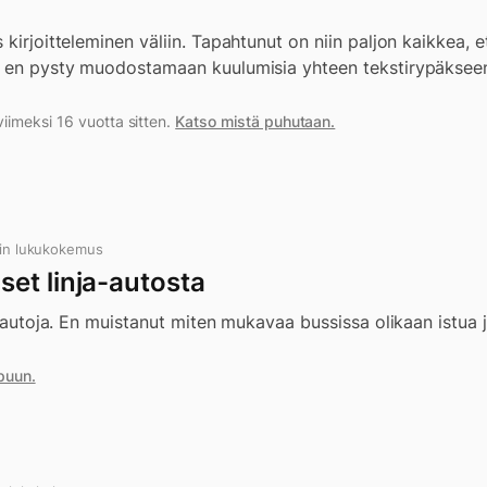
kirjoitteleminen väliin. Tapahtunut on niin paljon kaikkea, e
a en pysty muodostamaan kuulumisia yhteen tekstirypäkseen 
imeksi 16 vuotta sitten.
Katso mistä puhutaan.
in lukukokemus
et linja-autosta
a-autoja. En muistanut miten mukavaa bussissa olikaan istua ja
puun.