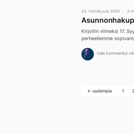
24. heinäkuuta 2009
3 m
Asunnonhakupu
Kirjoitin viimeksi 17. 
perheellemme sopivam
rolle kommentoi vii
← uudempia
1