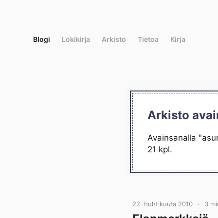
Siirry
suoraan
sisältöön
Blogi
Lokikirja
Arkisto
Tietoa
Kirja
Arkisto ava
Avainsanalla "asu
21 kpl.
22. huhtikuuta 2010
3 mi