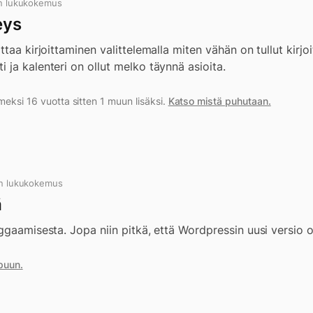
n lukukokemus
eys
taa kirjoittaminen valittelemalla miten vähän on tullut kirjoi
ja kalenteri on ollut melko täynnä asioita.
meksi 16 vuotta sitten 1 muun lisäksi.
Katso mistä puhutaan.
n lukukokemus
ä
ggaamisesta. Jopa niin pitkä, että Wordpressin uusi versio on
puun.