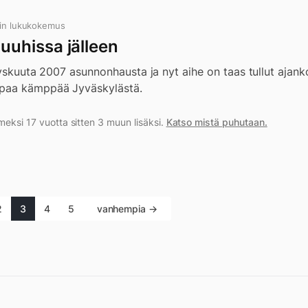
in lukukokemus
uhissa jälleen
Syyskuuta 2007 asunnonhausta ja nyt aihe on taas tullut ajan
paa kämppää Jyväskylästä.
meksi 17 vuotta sitten 3 muun lisäksi.
Katso mistä puhutaan.
2
3
4
5
vanhempia →