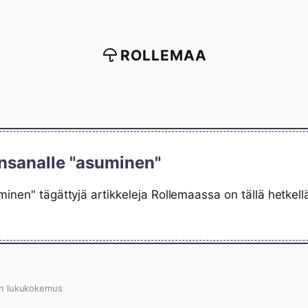
ROLLEMAA
insanalle "asuminen"
minen" tägättyjä artikkeleja Rollemaassa on tällä hetkel
n lukukokemus