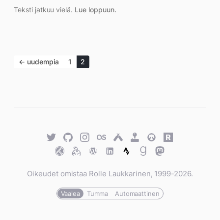
Teksti jatkuu vielä.
Lue loppuun.
← uudempia
1
2
Twitter
GitHub
Twitter
Last.fm
Untappd
Retro
Overwatch
Rawg.io
Achievements
Trakt
Keybase
WordPress
WordPress
Strava
Goodreads
Mastodon
Oikeudet omistaa Rolle Laukkarinen, 1999-2026.
Vaalea
Tumma
Automaattinen