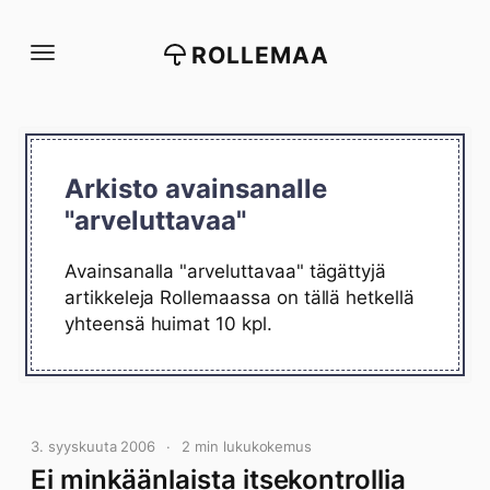
Siirry
suoraan
ROLLEMAA
sisältöön
Arkisto avainsanalle
"arveluttavaa"
Avainsanalla "arveluttavaa" tägättyjä
artikkeleja Rollemaassa on tällä hetkellä
yhteensä huimat 10 kpl.
3. syyskuuta 2006
2 min lukukokemus
Ei minkäänlaista itsekontrollia