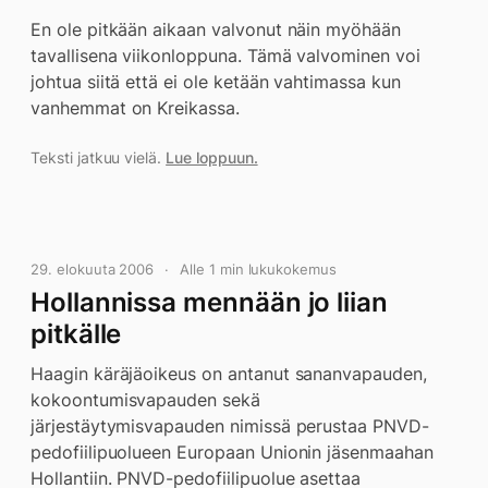
En ole pitkään aikaan valvonut näin myöhään
tavallisena viikonloppuna. Tämä valvominen voi
johtua siitä että ei ole ketään vahtimassa kun
vanhemmat on Kreikassa.
Teksti jatkuu vielä.
Lue loppuun.
29. elokuuta 2006
Alle 1 min lukukokemus
Hollannissa mennään jo liian
pitkälle
Haagin käräjäoikeus on antanut sananvapauden,
kokoontumisvapauden sekä
järjestäytymisvapauden nimissä perustaa PNVD-
pedofiilipuolueen Europaan Unionin jäsenmaahan
Hollantiin. PNVD-pedofiilipuolue asettaa