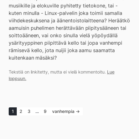
musiikille ja elokuville pyhitetty tietokone, tai -
kuten minulla - Linux-palvelin joka toimii samalla
viihdekeskuksena ja äänentoistolaitteena? Heräätkö
aamuisin puhelimen herättävään piipitysääneen tai
soittoääneen, vai onko sinulla vielä yöpöydällä
ysärityyppinen piipittävä kello tai jopa vanhempi
rämisevä kello, jota nuijii joka aamu saamatta
kuitenkaan mäsäksi?
Tekstiä on linkitetty, mutta ei vielä kommentoitu.
Lue
loppuun.
1
2
3
…
9
vanhempia →