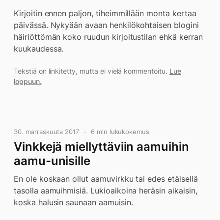
Kirjoitin ennen paljon, tiheimmillään monta kertaa
päivässä. Nykyään avaan henkilökohtaisen blogini
häiriöttömän koko ruudun kirjoitustilan ehkä kerran
kuukaudessa.
Tekstiä on linkitetty, mutta ei vielä kommentoitu.
Lue
loppuun.
30. marraskuuta 2017
6 min lukukokemus
Vinkkejä miellyttäviin aamuihin
aamu-unisille
En ole koskaan ollut aamuvirkku tai edes etäisellä
tasolla aamuihmisiä. Lukioaikoina heräsin aikaisin,
koska halusin saunaan aamuisin.