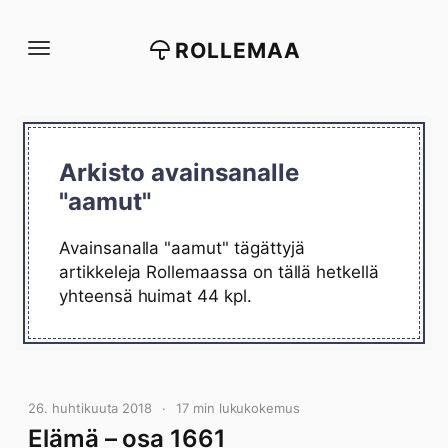
Siirry
suoraan
ROLLEMAA
sisältöön
Arkisto avainsanalle
"aamut"
Avainsanalla "aamut" tägättyjä
artikkeleja Rollemaassa on tällä hetkellä
yhteensä huimat 44 kpl.
26. huhtikuuta 2018
17 min lukukokemus
Elämä – osa 1661