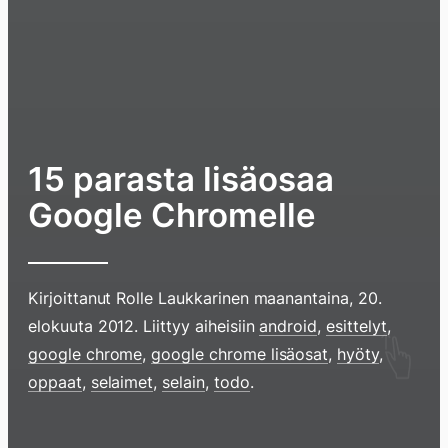
15 parasta lisäosaa
Google Chromelle
Kirjoittanut
Rolle Laukkarinen
maanantaina, 20.
elokuuta 2012
. Liittyy aiheisiin
android
,
esittelyt
,
Hyppää
google chrome
,
google chrome lisäosat
,
hyöty
,
sisältöö
oppaat
,
selaimet
,
selain
,
todo
.
pyyhkim
näyttöä