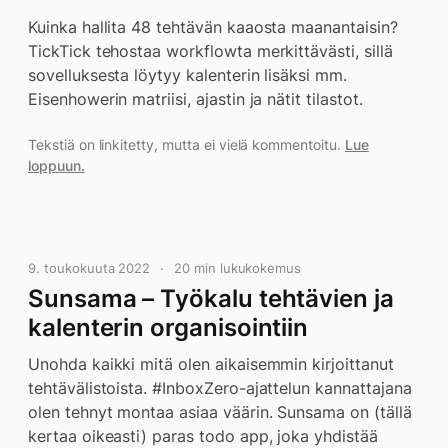
Kuinka hallita 48 tehtävän kaaosta maanantaisin?
TickTick tehostaa workflowta merkittävästi, sillä
sovelluksesta löytyy kalenterin lisäksi mm.
Eisenhowerin matriisi, ajastin ja nätit tilastot.
Tekstiä on linkitetty, mutta ei vielä kommentoitu.
Lue
loppuun.
9. toukokuuta 2022
20 min lukukokemus
Sunsama – Työkalu tehtävien ja
kalenterin organisointiin
Unohda kaikki mitä olen aikaisemmin kirjoittanut
tehtävälistoista. #InboxZero-ajattelun kannattajana
olen tehnyt montaa asiaa väärin. Sunsama on (tällä
kertaa oikeasti) paras todo app, joka yhdistää