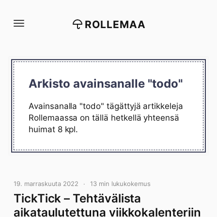
Siirry
suoraan
ROLLEMAA
sisältöön
Arkisto avainsanalle "todo"
Avainsanalla "todo" tägättyjä artikkeleja
Rollemaassa on tällä hetkellä yhteensä
huimat 8 kpl.
19. marraskuuta 2022
13 min lukukokemus
TickTick – Tehtävälista
aikataulutettuna viikkokalenteriin