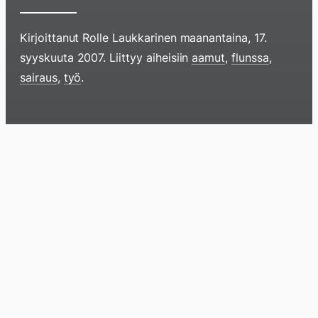
Kirjoittanut
Rolle Laukkarinen
maanantaina, 17.
syyskuuta 2007
. Liittyy aiheisiin
aamut
,
flunssa
,
sairaus
,
työ
.
Hyppää
sisältöö
pyyhkim
Blogi
Lokikirja
Arkisto
Tietoa
Kirja
näyttöä
sormell
ylöspäi
tai
klikkaam
tästä
Arkistomatskua
Otathan huomioon, että tämä on yli
19