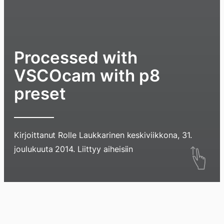
Processed with
VSCOcam with p8
preset
Kirjoittanut
Rolle Laukkarinen
keskiviikkona, 31.
Hyppää
joulukuuta 2014
. Liittyy aiheisiin
sisältöö
pyyhkim
näyttöä
Blogi
Lokikirja
Arkisto
Tietoa
Kirja
sormell
ylöspäi