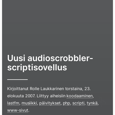
Uusi audioscrobbler-
scriptisovellus
Kirjoittanut
Rolle Laukkarinen
torstaina, 23.
elokuuta 2007
. Liittyy aiheisiin
koodaaminen
,
lastfm
,
musiikki
,
päivitykset
,
php
,
scripti
,
tynkä
,
www-sivut
.
Hyppää