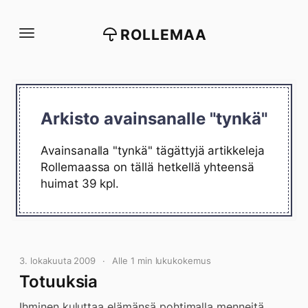
Siirry
suoraan
ROLLEMAA
sisältöön
Arkisto avainsanalle "tynkä"
Avainsanalla "tynkä" tägättyjä artikkeleja
Rollemaassa on tällä hetkellä yhteensä
huimat 39 kpl.
3. lokakuuta 2009
Alle 1 min lukukokemus
Totuuksia
Ihminen kuluttaa elämänsä pohtimalla menneitä,