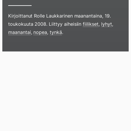
Kirjoittanut
Rolle Laukkarinen
maanantaina, 19.
toukokuuta 2008
. Liittyy aiheisiin
fiilikset
,
lyhyt
,
maanantai
,
nopea
,
tynkä
.
Hyppää
sisältöö
pyyhkim
Blogi
Lokikirja
Arkisto
Tietoa
Kirja
näyttöä
sormell
ylöspäi
tai
klikkaam
tästä
Arkistomatskua
Otathan huomioon, että tämä on yli
18