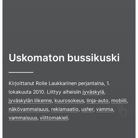
Uskomaton bussikuski
Kirjoittanut
Rolle Laukkarinen
perjantaina, 1.
lokakuuta 2010
. Liittyy aiheisiin
jyväskylä
,
jyväskylän liikenne
,
kuurosokeus
,
linja-auto
,
mobiili
,
Hyppää
näkövammaisuus
,
reklamaatio
,
usher
,
vamma
,
sisältöö
vammaisuus
,
viittomakieli
.
pyyhkim
näyttöä