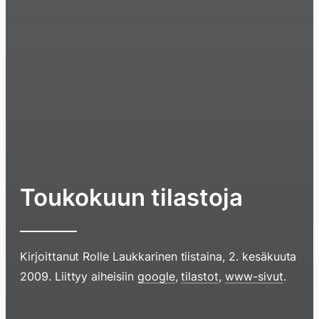
Toukokuun tilastoja
Kirjoittanut
Rolle Laukkarinen
tiistaina, 2. kesäkuuta
Hyppää
2009
. Liittyy aiheisiin
google
,
tilastot
,
www-sivut
.
sisältöö
pyyhkim