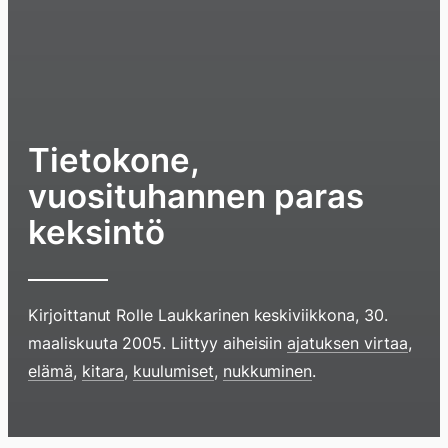
Tietokone,
vuosituhannen paras
keksintö
Kirjoittanut
Rolle Laukkarinen
keskiviikkona, 30.
maaliskuuta 2005
. Liittyy aiheisiin
ajatuksen virtaa
,
elämä
,
kitara
,
kuulumiset
,
nukkuminen
.
Hyppää
sisältöö
pyyhkim