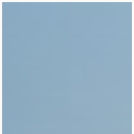
Siirry
suoraan
Rollemaa
sisältöön