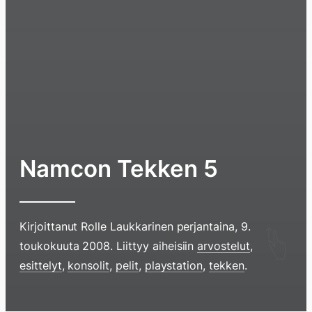
Namcon Tekken 5
Kirjoittanut
Rolle Laukkarinen
perjantaina, 9.
Hyppää
toukokuuta 2008
. Liittyy aiheisiin
arvostelut
,
sisältöö
esittelyt
,
konsolit
,
pelit
,
playstation
,
tekken
.
pyyhkim
näyttöä