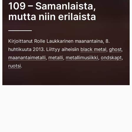
109 – Samanlaista,
mutta niin erilaista
Kirjoittanut
Rolle Laukkarinen
maanantaina, 8.
huhtikuuta 2013
. Liittyy aiheisiin
black metal
,
ghost
,
maanantaimetalli
,
metalli
,
metallimusiikki
,
ondskapt
,
ruotsi
.
Hyppää
sisältöö
pyyhkim
Blogi
Lokikirja
Arkisto
Tietoa
Kirja
näyttöä
sormell
ylöspäi
tai