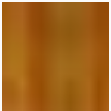
Siirry
suoraan
Rollemaa
sisältöön