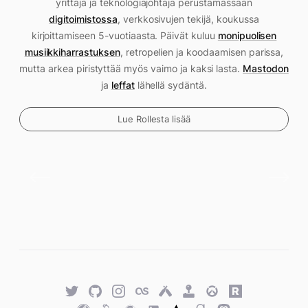
yrittäjä ja teknologiajohtaja perustamassaan
digitoimistossa
, verkkosivujen tekijä, koukussa
kirjoittamiseen 5-vuotiaasta. Päivät kuluu
monipuolisen
musiikkiharrastuksen
, retropelien ja koodaamisen parissa,
mutta arkea piristyttää myös vaimo ja kaksi lasta.
Mastodon
ja
leffat
lähellä sydäntä.
Lue Rollesta lisää
Twitter
GitHub
Twitter
Last.fm
Untappd
Retro
Overwatch
Rawg.io
Achievements