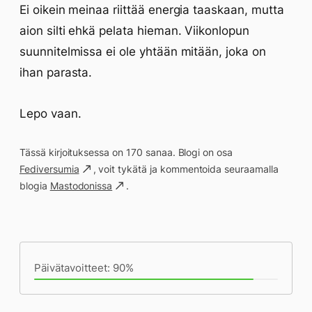
Ei oikein meinaa riittää energia taaskaan, mutta
aion silti ehkä pelata hieman. Viikonlopun
suunnitelmissa ei ole yhtään mitään, joka on
ihan parasta.
Lepo vaan.
Tässä kirjoituksessa on 170 sanaa. Blogi on osa
Fediversumia
, voit tykätä ja kommentoida seuraamalla
blogia
Mastodonissa
.
Päivän saavutukset kirjoittamishetkeen
(17:42) mennessä
Päivätavoitteet: 90%