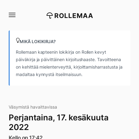
Siirry
suoraan
ROLLEMAA
sisältöön
MIKÄ LOKIKIRJA?
Rollemaan kapteenin lokikirja on Rollen kevyt
päiväkirja ja päivittäinen kirjoitushaaste. Tavoitteena
on kehittää mielenterveyttä, kirjoittamisharrastusta ja
madaltaa kynnystä itseilmaisuun.
Väsymistä havaittavissa
Perjantaina, 17. kesäkuuta
2022
Kello on 17:42